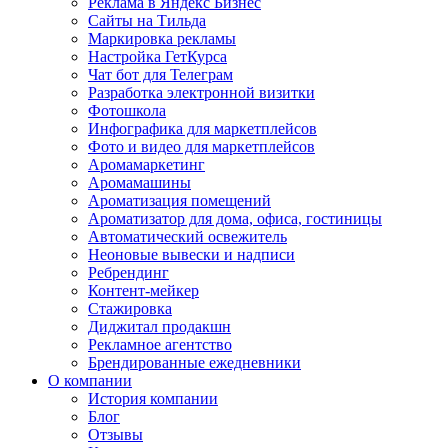
Реклама в Яндекс Бизнес
Сайты на Тильда
Маркировка рекламы
Настройка ГетКурса
Чат бот для Телеграм
Разработка электронной визитки
Фотошкола
Инфографика для маркетплейсов
Фото и видео для маркетплейсов
Аромамаркетинг
Аромамашины
Ароматизация помещений
Ароматизатор для дома, офиса, гостиницы
Автоматический освежитель
Неоновые вывески и надписи
Ребрендинг
Контент-мейкер
Стажировка
Диджитал продакшн
Рекламное агентство
Брендированные ежедневники
О компании
История компании
Блог
Отзывы