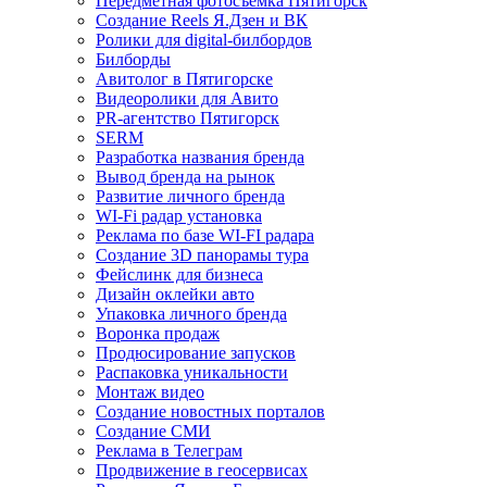
Передметная фотосъемка Пятигорск
Создание Reels Я.Дзен и ВК
Ролики для digital-билбордов
Билборды
Авитолог в Пятигорске
Видеоролики для Авито
PR-агентство Пятигорск
SERM
Разработка названия бренда
Вывод бренда на рынок
Развитие личного бренда
WI-Fi радар установка
Реклама по базе WI-FI радара
Создание 3D панорамы тура
Фейслинк для бизнеса
Дизайн оклейки авто
Упаковка личного бренда
Воронка продаж
Продюсирование запусков
Распаковка уникальности
Монтаж видео
Создание новостных порталов
Cоздание СМИ
Реклама в Телеграм
Продвижение в геосервисах