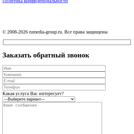
Политика конфиденциальности
На сайте используются файлы cookie.
Продолжая использовать сайт, вы соглашаетесь с их применением.
Подробнее — в
Политике конфиденциальности
.
© 2008-2026 rumedia-group.ru. Все права защищены
Прокрутка
вверх
Заказать обратный звонок
Оставьте
Какая услуга Вас интересует?
это
поле
пустым.