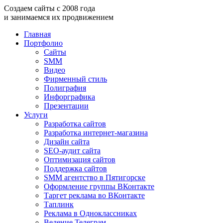
Создаем
сайты
с
2008
года
и занимаемся
их продвижением
Главная
Портфолио
Сайты
SMM
Видео
Фирменный стиль
Полиграфия
Инфорграфика
Презентации
Услуги
Разработка сайтов
Разработка интернет-магазина
Дизайн сайта
SEO-аудит сайта
Оптимизация сайтов
Поддержка сайтов
SMM агентство в Пятигорске
Оформление группы ВКонтакте
Таргет реклама во ВКонтакте
Таплинк
Реклама в Одноклассниках
Ведение Телеграм