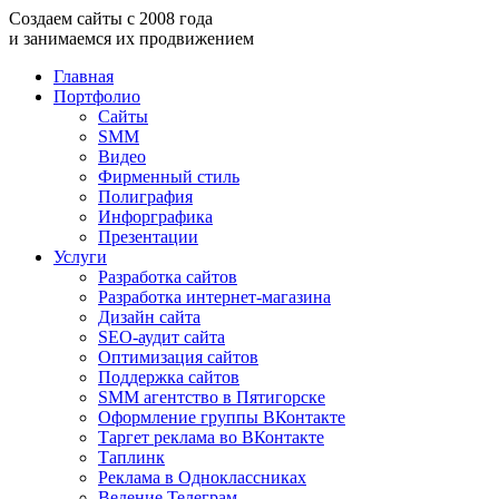
Создаем
сайты
с
2008
года
и занимаемся
их продвижением
Главная
Портфолио
Сайты
SMM
Видео
Фирменный стиль
Полиграфия
Инфорграфика
Презентации
Услуги
Разработка сайтов
Разработка интернет-магазина
Дизайн сайта
SEO-аудит сайта
Оптимизация сайтов
Поддержка сайтов
SMM агентство в Пятигорске
Оформление группы ВКонтакте
Таргет реклама во ВКонтакте
Таплинк
Реклама в Одноклассниках
Ведение Телеграм