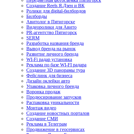
Передметная фотосъемка Пятигорск
Создание Reels Я.Дзен и ВК
Ролики для digital-билбордов
Билборды
Авитолог в Пятигорске
Видеоролики для Авито
PR-агентство Пятигорск
SERM
Разработка названия бренда
Вывод бренда на рынок
Развитие личного бренда
WI-Fi радар установка
Реклама по базе WI-FI радара
Создание 3D панорамы тура
Фейслинк для бизнеса
Дизайн оклейки авто
Упаковка личного бренда
Воронка продаж
Продюсирование запусков
Распаковка уникальности
Монтаж видео
Создание новостных порталов
Cоздание СМИ
Реклама в Телеграм
Продвижение в геосервисах