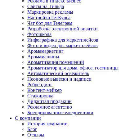
Реклама в Яндекс Бизнес
Сайты на Тильда
Маркировка рекламы
Настройка ГетКурса
Чат бот для Телеграм
Разработка электронной визитки
Фотошкола
Инфографика для маркетплейсов
Фото и видео для маркетплейсов
Аромамаркетинг
Аромамашины
Ароматизация помещений
Ароматизатор для дома, офиса, гостиницы
Автоматический освежитель
Неоновые вывески и надписи
Ребрендинг
Контент-мейкер
Стажировка
Диджитал продакшн
Рекламное агентство
Брендированные ежедневники
О компании
История компании
Блог
Отзывы