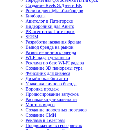
Передметная фотосъемка Пятигорск
Создание Reels Я.Дзен и ВК
Ролики для digital-билбордов
Билборды
Авитолог в Пятигорске
Видеоролики для Авито
PR-агентство Пятигорск
SERM
Разработка названия бренда
Вывод бренда на рынок
Развитие личного бренда
WI-Fi радар установка
Реклама по базе WI-FI радара
Создание 3D панорамы тура
Фейслинк для бизнеса
Дизайн оклейки авто
Упаковка личного бренда
Воронка продаж
Продюсирование запусков
Распаковка уникальности
Монтаж видео
Создание новостных порталов
Cоздание СМИ
Реклама в Телеграм
Продвижение в геосервисах