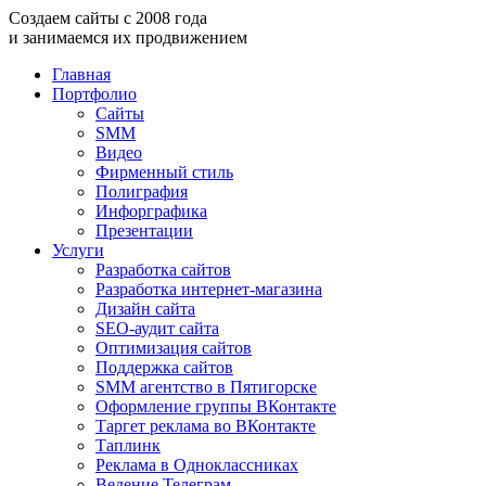
Создаем
сайты
с
2008
года
и занимаемся
их продвижением
Главная
Портфолио
Сайты
SMM
Видео
Фирменный стиль
Полиграфия
Инфорграфика
Презентации
Услуги
Разработка сайтов
Разработка интернет-магазина
Дизайн сайта
SEO-аудит сайта
Оптимизация сайтов
Поддержка сайтов
SMM агентство в Пятигорске
Оформление группы ВКонтакте
Таргет реклама во ВКонтакте
Таплинк
Реклама в Одноклассниках
Ведение Телеграм