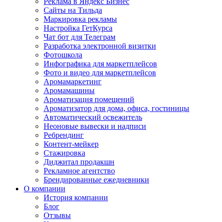
Реклама в Яндекс Бизнес
Сайты на Тильда
Маркировка рекламы
Настройка ГетКурса
Чат бот для Телеграм
Разработка электронной визитки
Фотошкола
Инфографика для маркетплейсов
Фото и видео для маркетплейсов
Аромамаркетинг
Аромамашины
Ароматизация помещений
Ароматизатор для дома, офиса, гостиницы
Автоматический освежитель
Неоновые вывески и надписи
Ребрендинг
Контент-мейкер
Стажировка
Диджитал продакшн
Рекламное агентство
Брендированные ежедневники
О компании
История компании
Блог
Отзывы