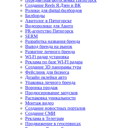
Передметная фотосъемка Пятигорск
Создание Reels Я.Дзен и ВК
Ролики для digital-билбордов
Билборды
Авитолог в Пятигорске
Видеоролики для Авито
PR-агентство Пятигорск
SERM
Разработка названия бренда
Вывод бренда на рынок
Развитие личного бренда
WI-Fi радар установка
Реклама по базе WI-FI радара
Создание 3D панорамы тура
Фейслинк для бизнеса
Дизайн оклейки авто
Упаковка личного бренда
Воронка продаж
Продюсирование запусков
Распаковка уникальности
Монтаж видео
Создание новостных порталов
Cоздание СМИ
Реклама в Телеграм
Продвижение в геосервисах