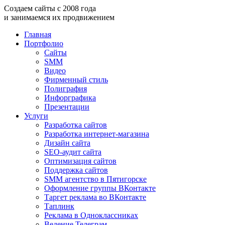
Создаем
сайты
с
2008
года
и занимаемся
их продвижением
Главная
Портфолио
Сайты
SMM
Видео
Фирменный стиль
Полиграфия
Инфорграфика
Презентации
Услуги
Разработка сайтов
Разработка интернет-магазина
Дизайн сайта
SEO-аудит сайта
Оптимизация сайтов
Поддержка сайтов
SMM агентство в Пятигорске
Оформление группы ВКонтакте
Таргет реклама во ВКонтакте
Таплинк
Реклама в Одноклассниках
Ведение Телеграм