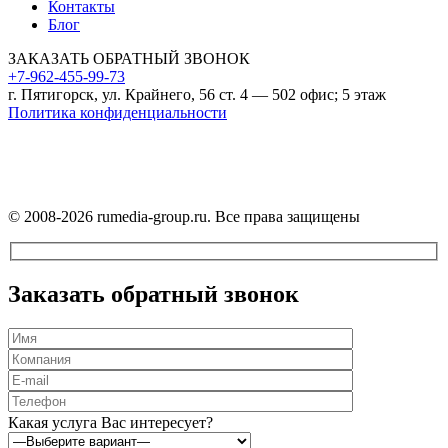
Контакты
Блог
ЗАКАЗАТЬ ОБРАТНЫЙ ЗВОНОК
+7-962-455-99-73
г. Пятигорск, ул. Крайнего, 56 ст. 4 — 502 офис; 5 этаж
Политика конфиденциальности
На сайте используются файлы cookie.
Продолжая использовать сайт, вы соглашаетесь с их применением.
Подробнее — в
Политике конфиденциальности
.
© 2008-2026 rumedia-group.ru. Все права защищены
Прокрутка
вверх
Заказать обратный звонок
Оставьте
Какая услуга Вас интересует?
это