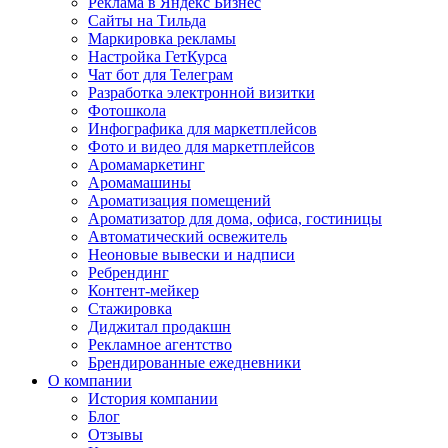
Реклама в Яндекс Бизнес
Сайты на Тильда
Маркировка рекламы
Настройка ГетКурса
Чат бот для Телеграм
Разработка электронной визитки
Фотошкола
Инфографика для маркетплейсов
Фото и видео для маркетплейсов
Аромамаркетинг
Аромамашины
Ароматизация помещений
Ароматизатор для дома, офиса, гостиницы
Автоматический освежитель
Неоновые вывески и надписи
Ребрендинг
Контент-мейкер
Стажировка
Диджитал продакшн
Рекламное агентство
Брендированные ежедневники
О компании
История компании
Блог
Отзывы